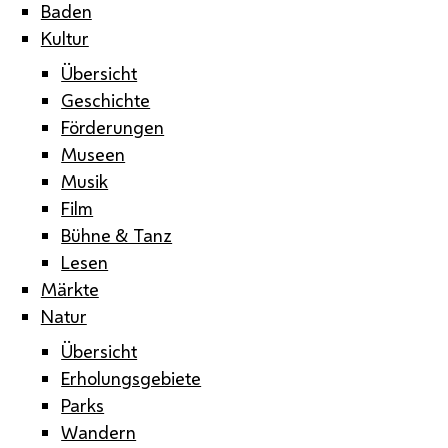
Baden
Kultur
Übersicht
Geschichte
Förderungen
Museen
Musik
Film
Bühne & Tanz
Lesen
Märkte
Natur
Übersicht
Erholungsgebiete
Parks
Wandern