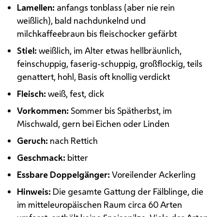
Lamellen:
anfangs tonblass (aber nie rein
weißlich), bald nachdunkelnd und
milchkaffeebraun bis fleischocker gefärbt
Stiel:
weißlich, im Alter etwas hellbräunlich,
feinschuppig, faserig-schuppig, großflockig, teils
genattert, hohl, Basis oft knollig verdickt
Fleisch:
weiß, fest, dick
Vorkommen:
Sommer bis Spätherbst, im
Mischwald, gern bei Eichen oder Linden
Geruch:
nach Rettich
Geschmack:
bitter
Essbare Doppelgänger:
Voreilender Ackerling
Hinweis:
Die gesamte Gattung der Fälblinge, die
im mitteleuropäischen Raum circa 60 Arten