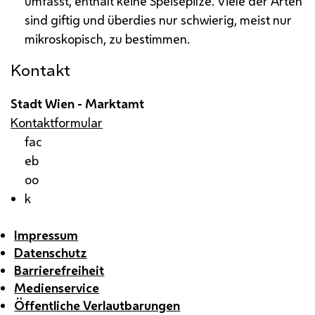
umfasst, enthält keine Speisepilze. Viele der Arten
sind giftig und überdies nur schwierig, meist nur
mikroskopisch, zu bestimmen.
Kontakt
Stadt Wien - Marktamt
Kontaktformular
fac
eb
oo
k
Impressum
Datenschutz
Barrierefreiheit
Medienservice
Öffentliche Verlautbarungen