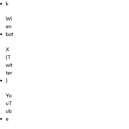
k
Wi
en
bot
X
(T
wit
ter
)
Yo
uT
ub
e