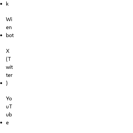
k
Wi
en
bot
X
(T
wit
ter
)
Yo
uT
ub
e