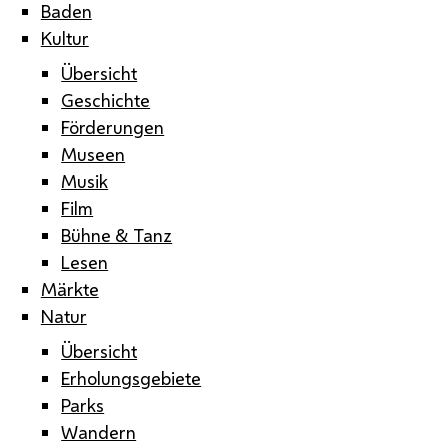
Baden
Kultur
Übersicht
Geschichte
Förderungen
Museen
Musik
Film
Bühne & Tanz
Lesen
Märkte
Natur
Übersicht
Erholungsgebiete
Parks
Wandern