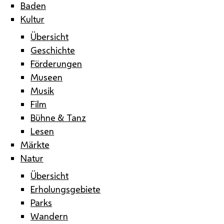
Baden
Kultur
Übersicht
Geschichte
Förderungen
Museen
Musik
Film
Bühne & Tanz
Lesen
Märkte
Natur
Übersicht
Erholungsgebiete
Parks
Wandern