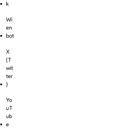
k
Wi
en
bot
X
(T
wit
ter
)
Yo
uT
ub
e