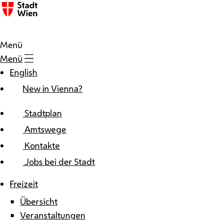
Zum Inhalt
Menü
Menü
English
New in Vienna?
Stadtplan
Amtswege
Kontakte
Jobs bei der Stadt
Freizeit
Übersicht
Veranstaltungen