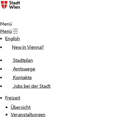
Zum Inhalt
Menü
Menü
English
New in Vienna?
Stadtplan
Amtswege
Kontakte
Jobs bei der Stadt
Freizeit
Übersicht
Veranstaltungen