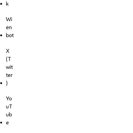
k
Wi
en
bot
X
(T
wit
ter
)
Yo
uT
ub
e