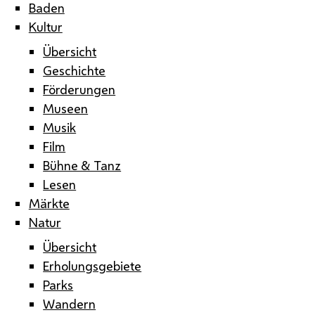
Baden
Kultur
Übersicht
Geschichte
Förderungen
Museen
Musik
Film
Bühne & Tanz
Lesen
Märkte
Natur
Übersicht
Erholungsgebiete
Parks
Wandern