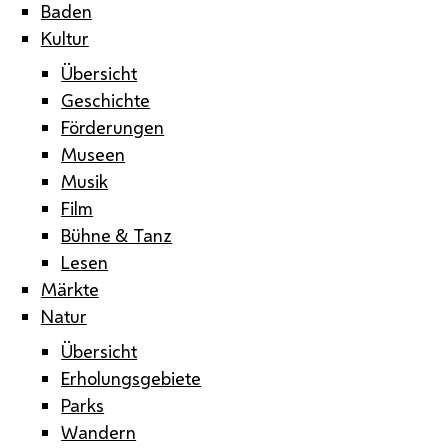
Baden
Kultur
Übersicht
Geschichte
Förderungen
Museen
Musik
Film
Bühne & Tanz
Lesen
Märkte
Natur
Übersicht
Erholungsgebiete
Parks
Wandern