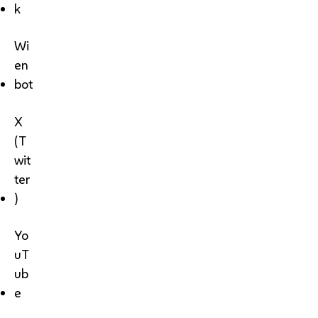
k
Wi
en
bot
X
(T
wit
ter
)
Yo
uT
ub
e