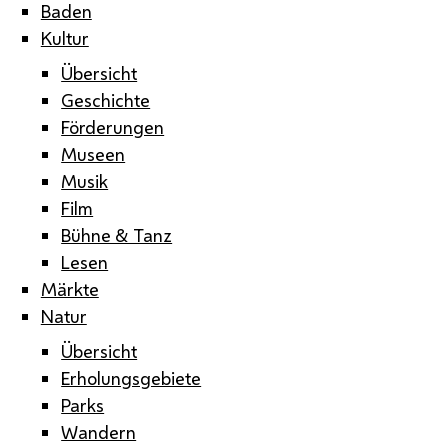
Baden
Kultur
Übersicht
Geschichte
Förderungen
Museen
Musik
Film
Bühne & Tanz
Lesen
Märkte
Natur
Übersicht
Erholungsgebiete
Parks
Wandern