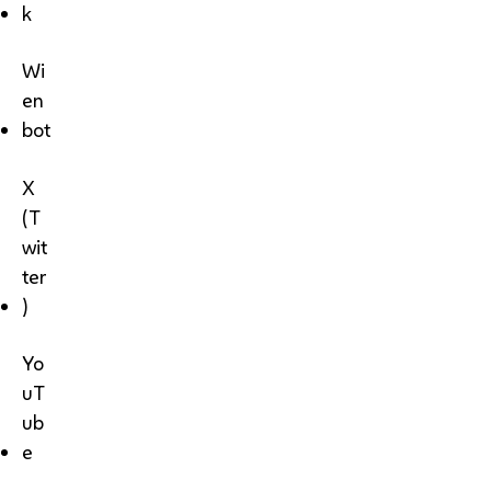
k
Wi
en
bot
X
(T
wit
ter
)
Yo
uT
ub
e