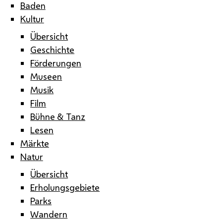
Baden
Kultur
Übersicht
Geschichte
Förderungen
Museen
Musik
Film
Bühne & Tanz
Lesen
Märkte
Natur
Übersicht
Erholungsgebiete
Parks
Wandern