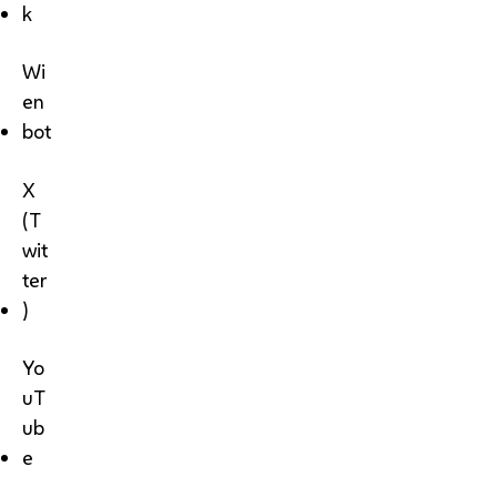
k
Wi
en
bot
X
(T
wit
ter
)
Yo
uT
ub
e