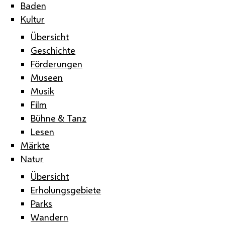
Baden
Kultur
Übersicht
Geschichte
Förderungen
Museen
Musik
Film
Bühne & Tanz
Lesen
Märkte
Natur
Übersicht
Erholungsgebiete
Parks
Wandern