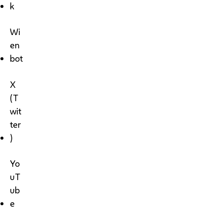
k
Wi
en
bot
X
(T
wit
ter
)
Yo
uT
ub
e