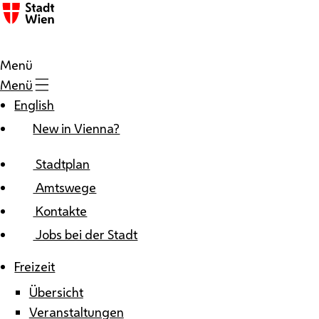
Zum Inhalt
Menü
Menü
English
New in Vienna?
Stadtplan
Amtswege
Kontakte
Jobs bei der Stadt
Freizeit
Übersicht
Veranstaltungen