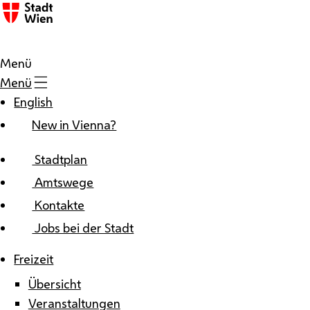
Zum Inhalt
Menü
Menü
English
New in Vienna?
Stadtplan
Amtswege
Kontakte
Jobs bei der Stadt
Freizeit
Übersicht
Veranstaltungen