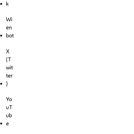
k
Wi
en
bot
X
(T
wit
ter
)
Yo
uT
ub
e