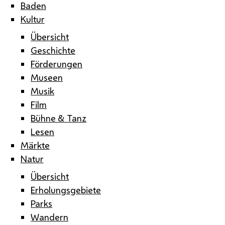
Baden
Kultur
Übersicht
Geschichte
Förderungen
Museen
Musik
Film
Bühne & Tanz
Lesen
Märkte
Natur
Übersicht
Erholungsgebiete
Parks
Wandern