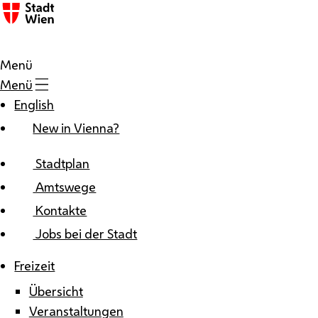
Zum Inhalt
Menü
Menü
English
New in Vienna?
Stadtplan
Amtswege
Kontakte
Jobs bei der Stadt
Freizeit
Übersicht
Veranstaltungen