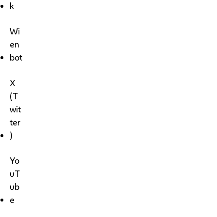
k
Wi
en
bot
X
(T
wit
ter
)
Yo
uT
ub
e