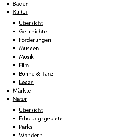
Baden
Kultur
Übersicht
Geschichte
Förderungen
Museen
Musik
Film
Bühne & Tanz
Lesen
Märkte
Natur
Übersicht
Erholungsgebiete
Parks
Wandern