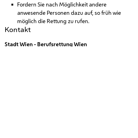
Fordern Sie nach Möglichkeit andere
anwesende Personen dazu auf, so früh wie
möglich die Rettung zu rufen.
Kontakt
Stadt Wien - Berufsrettung Wien
Kontaktformular
fac
eb
oo
k
ins
ta
gr
am
yo