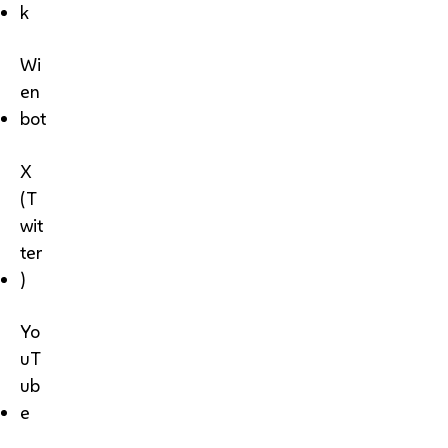
k
Wi
en
bot
X
(T
wit
ter
)
Yo
uT
ub
e