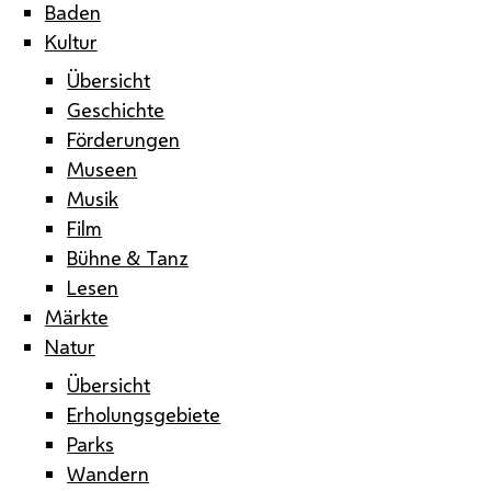
Baden
Kultur
Übersicht
Geschichte
Förderungen
Museen
Musik
Film
Bühne & Tanz
Lesen
Märkte
Natur
Übersicht
Erholungsgebiete
Parks
Wandern