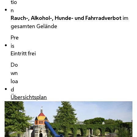
tio
n
Rauch-, Alkohol-, Hunde- und Fahrradverbot
im
gesamten Gelände
Pre
is
Eintritt frei
Do
wn
loa
d
Übersichtsplan