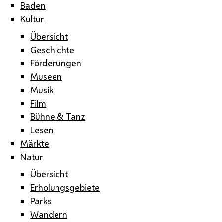
Baden
Kultur
Übersicht
Geschichte
Förderungen
Museen
Musik
Film
Bühne & Tanz
Lesen
Märkte
Natur
Übersicht
Erholungsgebiete
Parks
Wandern