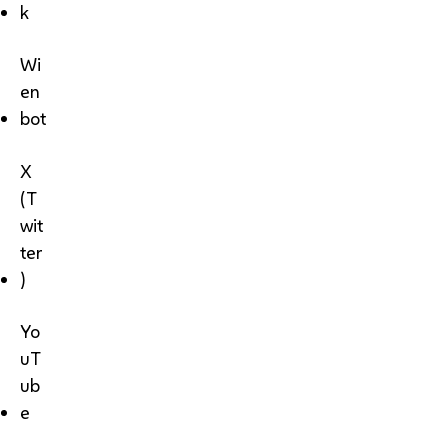
k
Wi
en
bot
X
(T
wit
ter
)
Yo
uT
ub
e