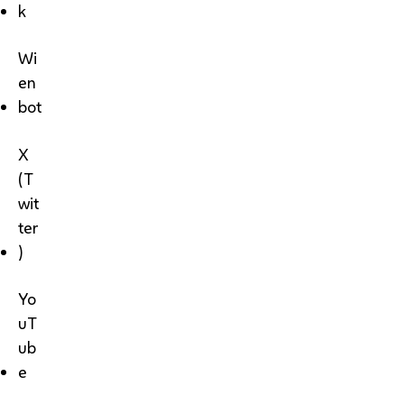
k
Wi
en
bot
X
(T
wit
ter
)
Yo
uT
ub
e