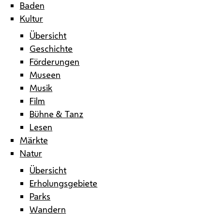
Baden
Kultur
Übersicht
Geschichte
Förderungen
Museen
Musik
Film
Bühne & Tanz
Lesen
Märkte
Natur
Übersicht
Erholungsgebiete
Parks
Wandern