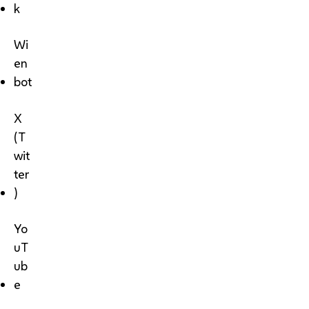
k
Wi
en
bot
X
(T
wit
ter
)
Yo
uT
ub
e