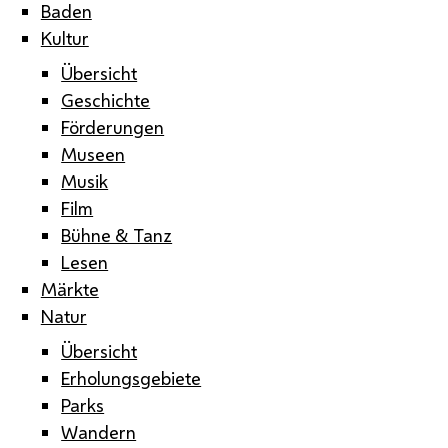
Baden
Kultur
Übersicht
Geschichte
Förderungen
Museen
Musik
Film
Bühne & Tanz
Lesen
Märkte
Natur
Übersicht
Erholungsgebiete
Parks
Wandern