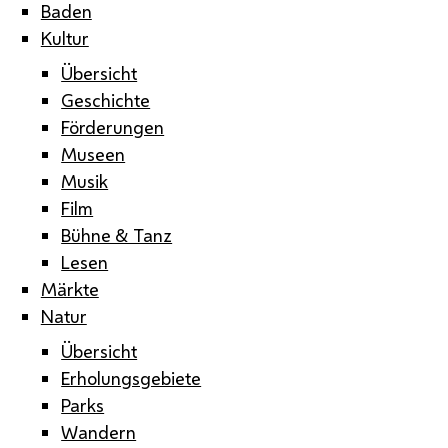
Baden
Kultur
Übersicht
Geschichte
Förderungen
Museen
Musik
Film
Bühne & Tanz
Lesen
Märkte
Natur
Übersicht
Erholungsgebiete
Parks
Wandern