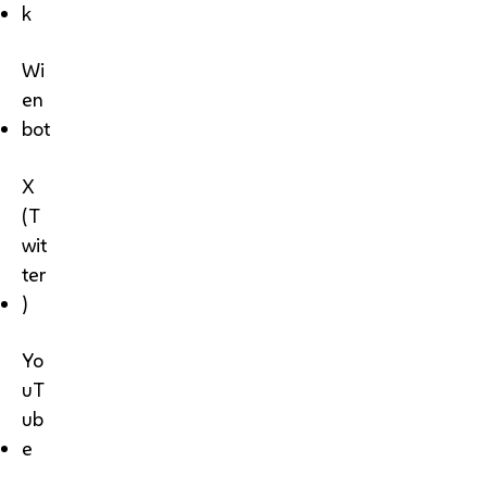
k
Wi
en
bot
X
(T
wit
ter
)
Yo
uT
ub
e