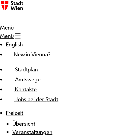
Zum Inhalt
Menü
Menü
English
New in Vienna?
Stadtplan
Amtswege
Kontakte
Jobs bei der Stadt
Freizeit
Übersicht
Veranstaltungen