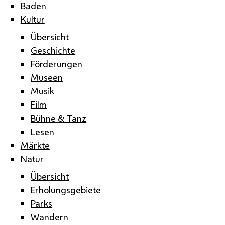
Baden
Kultur
Übersicht
Geschichte
Förderungen
Museen
Musik
Film
Bühne & Tanz
Lesen
Märkte
Natur
Übersicht
Erholungsgebiete
Parks
Wandern