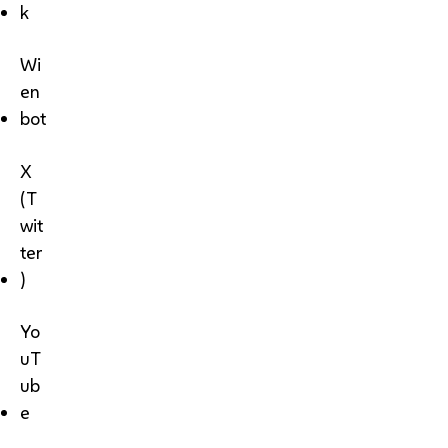
k
Wi
en
bot
X
(T
wit
ter
)
Yo
uT
ub
e