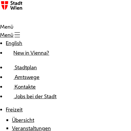
Zum Inhalt
Menü
Menü
English
New in Vienna?
Stadtplan
Amtswege
Kontakte
Jobs bei der Stadt
Freizeit
Übersicht
Veranstaltungen