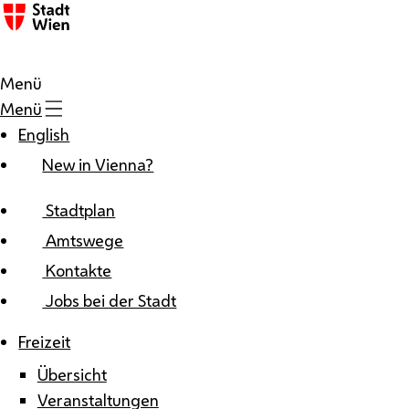
Zum Inhalt
Menü
Menü
English
New in Vienna?
Stadtplan
Amtswege
Kontakte
Jobs bei der Stadt
Freizeit
Übersicht
Veranstaltungen