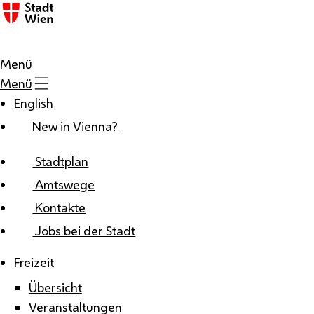
Zum Inhalt
Menü
Menü
English
New in Vienna?
Stadtplan
Amtswege
Kontakte
Jobs bei der Stadt
Freizeit
Übersicht
Veranstaltungen