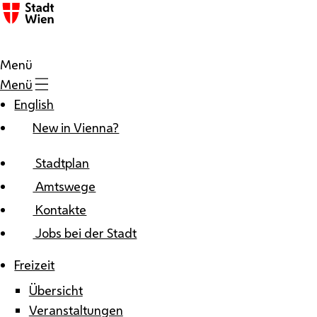
Zum Inhalt
Menü
Menü
English
New in Vienna?
Stadtplan
Amtswege
Kontakte
Jobs bei der Stadt
Freizeit
Übersicht
Veranstaltungen