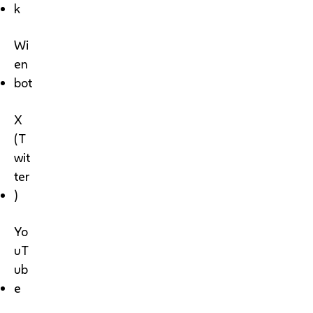
k
Wi
en
bot
X
(T
wit
ter
)
Yo
uT
ub
e