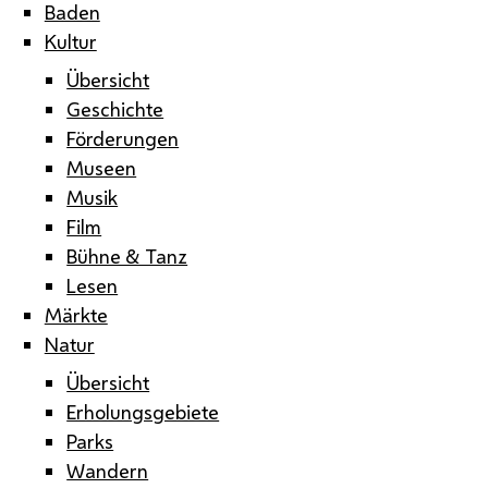
Baden
Kultur
Übersicht
Geschichte
Förderungen
Museen
Musik
Film
Bühne & Tanz
Lesen
Märkte
Natur
Übersicht
Erholungsgebiete
Parks
Wandern