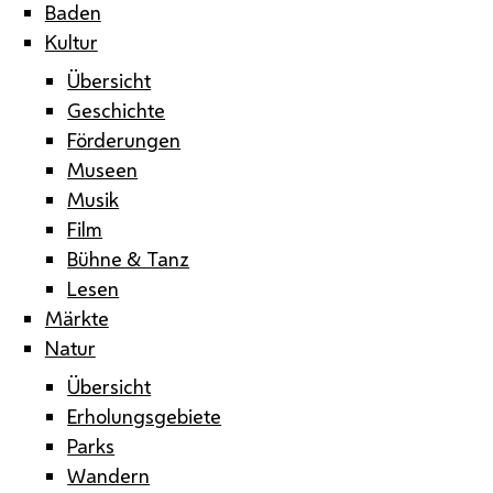
Baden
Kultur
Übersicht
Geschichte
Förderungen
Museen
Musik
Film
Bühne & Tanz
Lesen
Märkte
Natur
Übersicht
Erholungsgebiete
Parks
Wandern