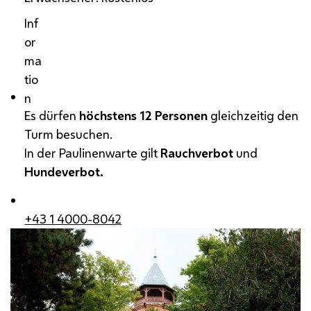
Inf
or
ma
tio
n
Es dürfen
höchstens 12 Personen
gleichzeitig den
Turm besuchen.
In der Paulinenwarte gilt
Rauchverbot
und
Hundeverbot.
+43 1 4000-8042