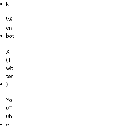
k
Wi
en
bot
X
(T
wit
ter
)
Yo
uT
ub
e