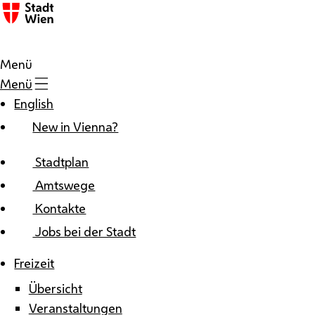
Zum Inhalt
Menü
Menü
English
New in Vienna?
Stadtplan
Amtswege
Kontakte
Jobs bei der Stadt
Freizeit
Übersicht
Veranstaltungen