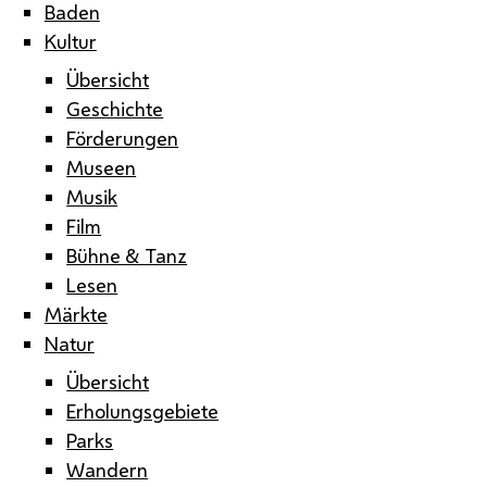
Baden
Kultur
Übersicht
Geschichte
Förderungen
Museen
Musik
Film
Bühne & Tanz
Lesen
Märkte
Natur
Übersicht
Erholungsgebiete
Parks
Wandern