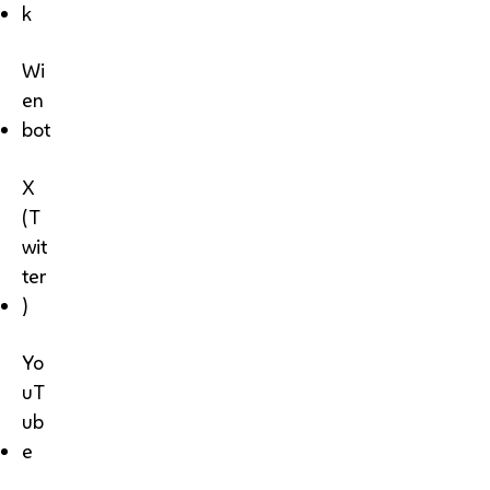
k
Wi
en
bot
X
(T
wit
ter
)
Yo
uT
ub
e