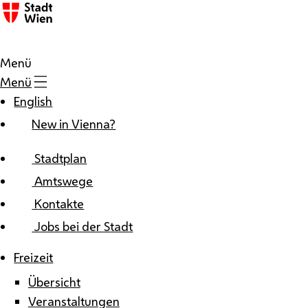
Zum Inhalt
Menü
Menü
English
New in Vienna?
Stadtplan
Amtswege
Kontakte
Jobs bei der Stadt
Freizeit
Übersicht
Veranstaltungen