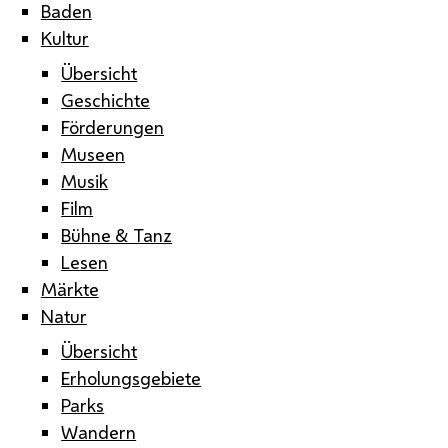
Baden
Kultur
Übersicht
Geschichte
Förderungen
Museen
Musik
Film
Bühne & Tanz
Lesen
Märkte
Natur
Übersicht
Erholungsgebiete
Parks
Wandern