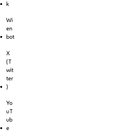
k
Wi
en
bot
X
(T
wit
ter
)
Yo
uT
ub
e