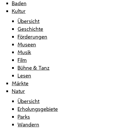
Baden
Kultur
Übersicht
Geschichte
Förderungen
Museen
Musik
Film
Bühne & Tanz
Lesen
Märkte
Natur
Übersicht
Erholungsgebiete
Parks
Wandern