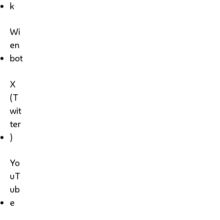
k
Wi
en
bot
X
(T
wit
ter
)
Yo
uT
ub
e