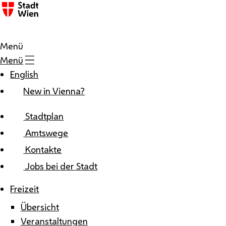
Zum Inhalt
Menü
Menü
English
New in Vienna?
Stadtplan
Amtswege
Kontakte
Jobs bei der Stadt
Freizeit
Übersicht
Veranstaltungen