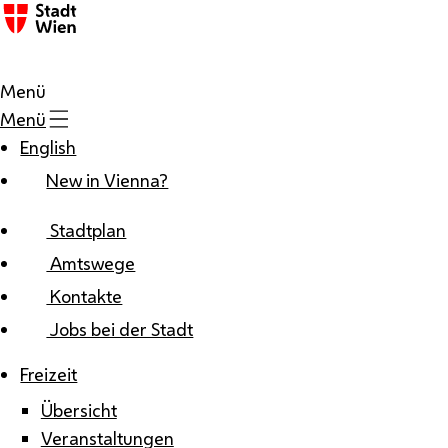
Zum Inhalt
Menü
Menü
English
New in Vienna?
Stadtplan
Amtswege
Kontakte
Jobs bei der Stadt
Freizeit
Übersicht
Veranstaltungen