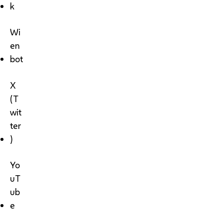
k
Wi
en
bot
X
(T
wit
ter
)
Yo
uT
ub
e