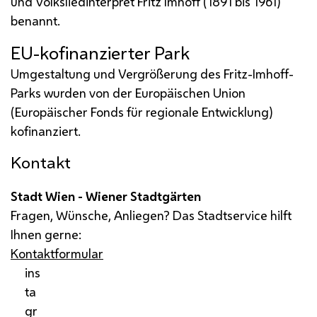
und Volksliedinterpret Fritz Imhoff (1891 bis 1961)
benannt.
EU
-kofinanzierter Park
Umgestaltung und Vergrößerung des Fritz-Imhoff-
Parks wurden von der Europäischen Union
(Europäischer
Fonds
für regionale Entwicklung)
kofinanziert.
Kontakt
Stadt Wien - Wiener Stadtgärten
Fragen, Wünsche, Anliegen? Das Stadtservice hilft
Ihnen gerne:
Kontaktformular
ins
ta
gr