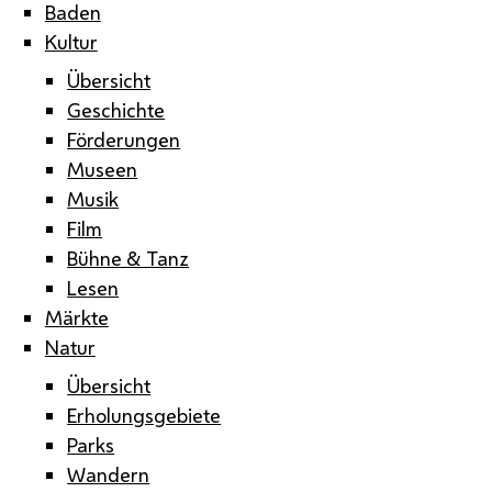
Baden
Kultur
Übersicht
Geschichte
Förderungen
Museen
Musik
Film
Bühne & Tanz
Lesen
Märkte
Natur
Übersicht
Erholungsgebiete
Parks
Wandern