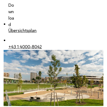
Do
wn
loa
d
Übersichtsplan
+43 1 4000-8042