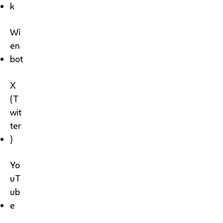
k
Wi
en
bot
X
(T
wit
ter
)
Yo
uT
ub
e