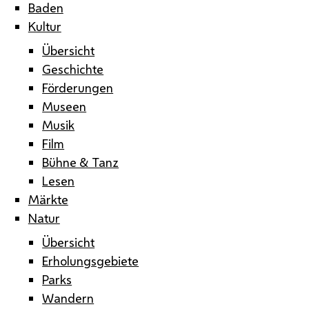
Baden
Kultur
Übersicht
Geschichte
Förderungen
Museen
Musik
Film
Bühne & Tanz
Lesen
Märkte
Natur
Übersicht
Erholungsgebiete
Parks
Wandern