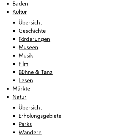
Baden
Kultur
Übersicht
Geschichte
Förderungen
Museen
Musik
Film
Bühne & Tanz
Lesen
Märkte
Natur
Übersicht
Erholungsgebiete
Parks
Wandern