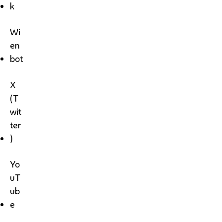
k
Wi
en
bot
X
(T
wit
ter
)
Yo
uT
ub
e