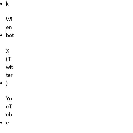
k
Wi
en
bot
X
(T
wit
ter
)
Yo
uT
ub
e