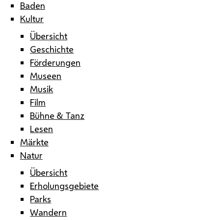
Baden
Kultur
Übersicht
Geschichte
Förderungen
Museen
Musik
Film
Bühne & Tanz
Lesen
Märkte
Natur
Übersicht
Erholungsgebiete
Parks
Wandern