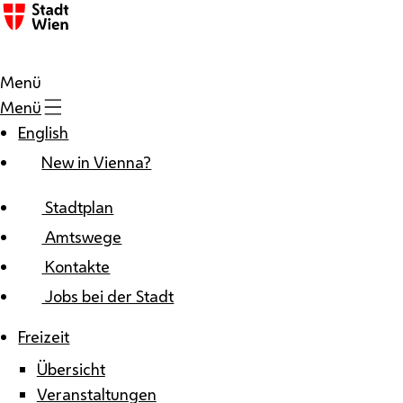
Zum Inhalt
Menü
Menü
English
New in Vienna?
Stadtplan
Amtswege
Kontakte
Jobs bei der Stadt
Freizeit
Übersicht
Veranstaltungen