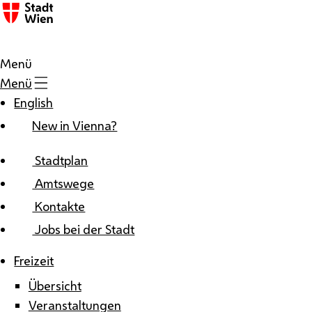
Zum Inhalt
Menü
Menü
English
New in Vienna?
Stadtplan
Amtswege
Kontakte
Jobs bei der Stadt
Freizeit
Übersicht
Veranstaltungen