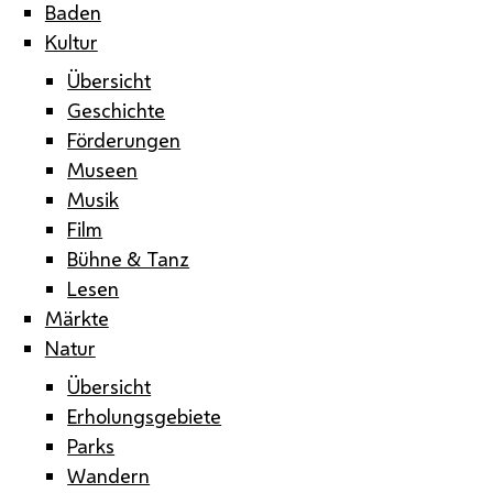
Baden
Kultur
Übersicht
Geschichte
Förderungen
Museen
Musik
Film
Bühne & Tanz
Lesen
Märkte
Natur
Übersicht
Erholungsgebiete
Parks
Wandern