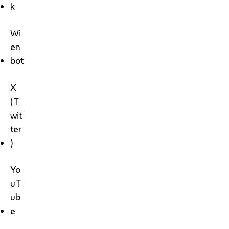
k
Wi
en
bot
X
(T
wit
ter
)
Yo
uT
ub
e