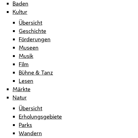
Baden
Kultur
Übersicht
Geschichte
Förderungen
Museen
Musik
Film
Bühne & Tanz
Lesen
Märkte
Natur
Übersicht
Erholungsgebiete
Parks
Wandern