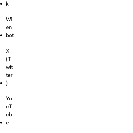
k
Wi
en
bot
X
(T
wit
ter
)
Yo
uT
ub
e