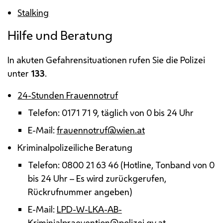
Stalking
Hilfe und Beratung
In akuten Gefahrensituationen rufen Sie die Polizei
unter
133
.
24-Stunden Frauennotruf
Telefon: 0171 71 9, täglich von 0 bis 24 Uhr
E-Mail:
frauennotruf@wien.at
Kriminalpolizeiliche Beratung
Telefon: 0800 21 63 46 (
Hotline
, Tonband von 0
bis 24 Uhr – Es wird zurückgerufen,
Rückrufnummer angeben)
E-Mail:
LPD-W-LKA-AB-
Kriminialpraevention@polizei.gv.at