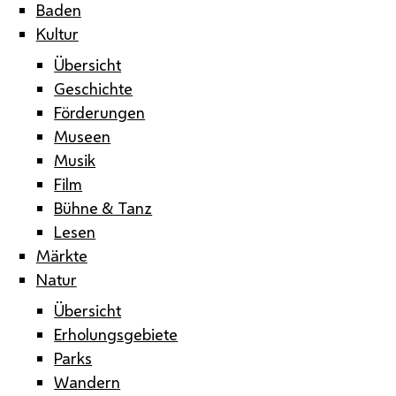
Baden
Kultur
Übersicht
Geschichte
Förderungen
Museen
Musik
Film
Bühne & Tanz
Lesen
Märkte
Natur
Übersicht
Erholungsgebiete
Parks
Wandern