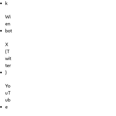
k
Wi
en
bot
X
(T
wit
ter
)
Yo
uT
ub
e