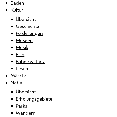
Baden
Kultur
Übersicht
Geschichte
Förderungen
Museen
Musik
Film
Bühne & Tanz
Lesen
Märkte
Natur
Übersicht
Erholungsgebiete
Parks
Wandern