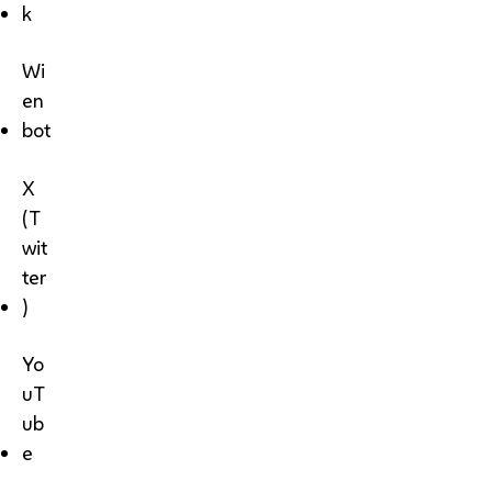
k
Wi
en
bot
X
(T
wit
ter
)
Yo
uT
ub
e