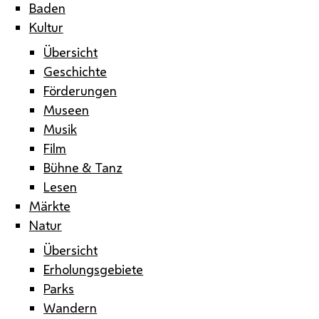
Baden
Kultur
Übersicht
Geschichte
Förderungen
Museen
Musik
Film
Bühne & Tanz
Lesen
Märkte
Natur
Übersicht
Erholungsgebiete
Parks
Wandern