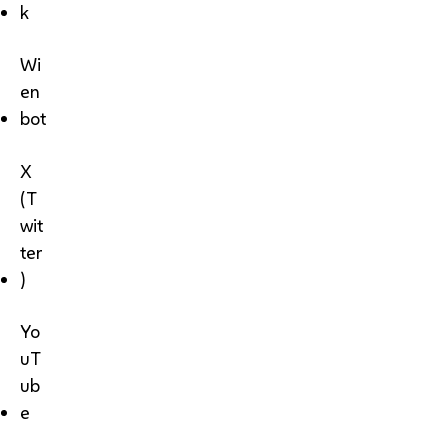
k
Wi
en
bot
X
(T
wit
ter
)
Yo
uT
ub
e