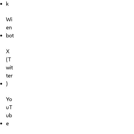
k
Wi
en
bot
X
(T
wit
ter
)
Yo
uT
ub
e