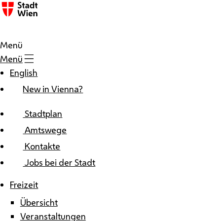
Zum Inhalt
Menü
Menü
English
New in Vienna?
Stadtplan
Amtswege
Kontakte
Jobs bei der Stadt
Freizeit
Übersicht
Veranstaltungen