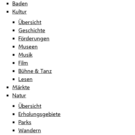
Baden
Kultur
Übersicht
Geschichte
Förderungen
Museen
Musik
Film
Bühne & Tanz
Lesen
Märkte
Natur
Übersicht
Erholungsgebiete
Parks
Wandern