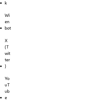
k
Wi
en
bot
X
(T
wit
ter
)
Yo
uT
ub
e