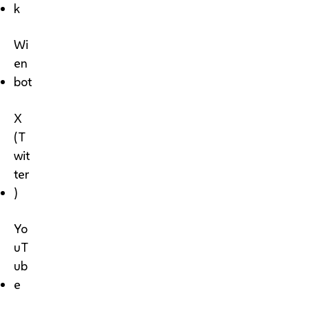
k
Wi
en
bot
X
(T
wit
ter
)
Yo
uT
ub
e