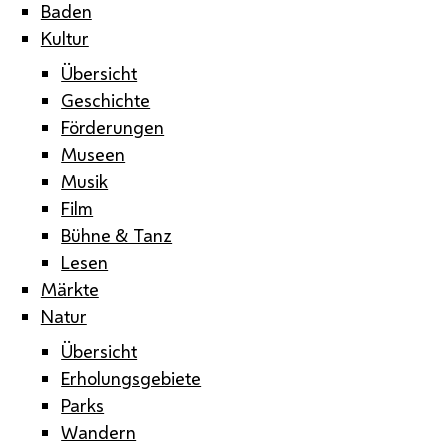
Baden
Kultur
Übersicht
Geschichte
Förderungen
Museen
Musik
Film
Bühne & Tanz
Lesen
Märkte
Natur
Übersicht
Erholungsgebiete
Parks
Wandern